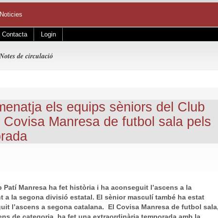
Noticies
Contacta
Login
Notes de circulació
enatja els equips sèniors del Club
l Covisa Manresa de futbol sala pels
orada
 Patí Manresa ha fet història i ha aconseguit l’ascens a la
t a la segona divisió estatal. El sènior masculí també ha estat
it l’ascens a segona catalana. El Covisa Manresa de futbol sala
cens de categoria, ha fet una extraordinària temporada amb la