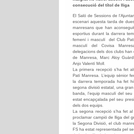
consecució del títol de lliga
El Saló de Sessions de l’Ajunt
escenari aquesta tarda de dues
manresans que han aconseguit 
esportius durant la darrera te
femení i masculí del Club Patí
masculí del Covisa Manres
delegacions dels dos clubs han e
de Manresa, Marc Aloy Guàrdia
Anjo Valentí Moll.
La primera recepció s’ha fet a
Patí Manresa. L’equip sènior fe
la darrera temporada ha fet his
segona divisió estatal, una gran
banda, l’equip masculí del seu
estat encapçalada pel seu presid
dels dos equips.
La segona recepció s’ha fet a
proclamar campió de lliga del g
la Segona Divisió, el club man
FS ha estat representada pel seu