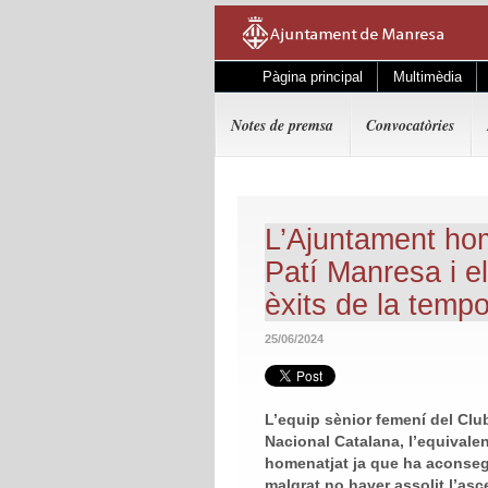
Pàgina principal
Multimèdia
Notes de premsa
Convocatòries
L’Ajuntament hom
Patí Manresa i e
èxits de la temp
25/06/2024
L’equip sènior femení del Club
Nacional Catalana, l’equivalen
homenatjat ja que ha aconsegu
malgrat no haver assolit l’as