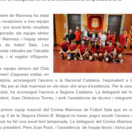
ament de Manresa ha estat
 recepcions a tres equips
uns excel·lents resultats
mporada: els equips sènior
 Manresa i l’equip sènior
a de futbol Sala. Les
stat rebudes per l’alcalde
, i el regidor d’Esports,
ls equips sèniors del Club
mení d’aquesta entitat, en
tòria, aconseguint l’ascens a la Nacional Catalana, l’equivalent a l
 fita per al club manresà en els seus vint anys d’existència. Per la sev
 club, ha aconseguit l’ascens a Segona Catalana. La delegació del h
ent, Joan Ontiveros Torres, i amb l’assistència de tècnics i integrant
l primer equip masculí del Covisa Manresa de Futbol Sala que es v
rup 3 de la Segona Divisió B. Malgrat no haver pogut assolir l’ascens 
resà ha fet una excel·lent temporada. La delegació del Covisa Manres
 president, Pere Joan Pusó, i l’assistència de l’equip tècnic i bona par