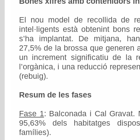
Bones xifres amb contenidors int
El nou model de recollida de r
intel·ligents està obtenint bons r
s’ha implantat. De mitjana, han
27,5% de la brossa que generen 
un increment significatiu de la 
l’orgànica, i una reducció represen
(rebuig).
Resum de les fases
Fase 1
: Balconada i Cal Gravat. 
95,63% dels habitatges dispo
famílies).