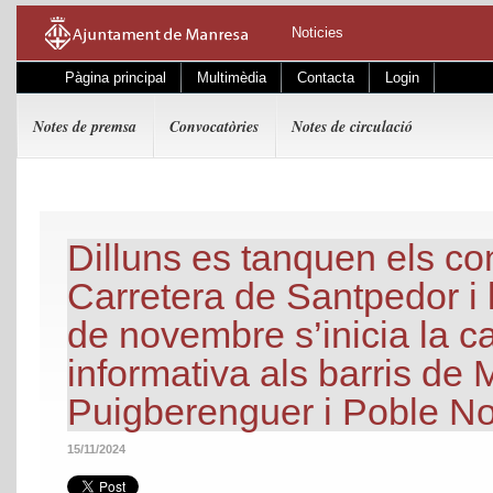
Noticies
Pàgina principal
Multimèdia
Contacta
Login
Notes de premsa
Convocatòries
Notes de circulació
Dilluns es tanquen els co
Carretera de Santpedor i 
de novembre s’inicia la 
informativa als barris de 
Puigberenguer i Poble N
15/11/2024