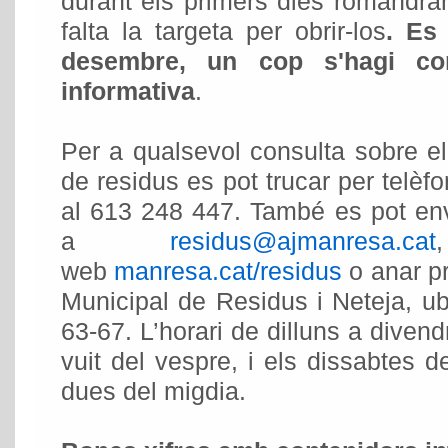
durant els primers dies romandra
falta la targeta per obrir-los
. Es
desembre, un cop s'hagi co
informativa
.
Per a qualsevol consulta sobre e
de residus es pot trucar per telè
al 613 248 447. També es pot env
a
residus@ajmanresa.cat
web
manresa.cat/residus
o anar pr
Municipal de Residus i Neteja, ub
63-67. L’horari de dilluns a divend
vuit del vespre, i els dissabtes d
dues del migdia.