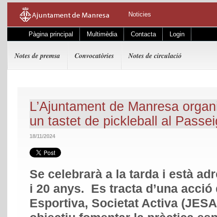
Noticies
Pàgina principal
Multimèdia
Contacta
Login
Notes de premsa
Convocatòries
Notes de circulació
L’Ajuntament de Manresa organi
un tastet de pickleball al Passei
18/11/2024
Se celebrarà a la tarda i està ad
i 20 anys. Es tracta d’una acció
Esportiva, Societat Activa (JESA