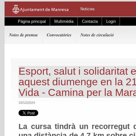
Noticies
Pàgina principal
Multimèdia
Contacta
Login
Notes de premsa
Convocatòries
Notes de circulació
Esport, salut i solidaritat
aquest diumenge en la 21
Vida - Camina per la Mar
10/12/2024
La cursa tindrà un recorregut
una distància de 4,7 km sobre cir