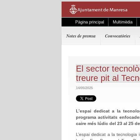
Pàgina principal
Multimèdia
Notes de premsa
Convocatòries
El sector tecnol
treure pit al Te
14/05/2025
L’espai dedicat a la tecnol
programa activitats enfocades
caire més lúdic del 23 al 25 d
L’espai dedicat a la tecnologia 