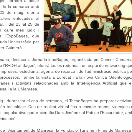
ges, tornarà a posar
ic de la comarca amb
23 de maig, oferirà
tallers enfocades al
al, i del 23 al 25 de
n caire més lúdic i
de l’ExpoBages, que
guda Universitària per
rrer Guimerà.
setmana, destaca la Jornada innoBages, organitzada pel Consell Comarca
de l’R+D+I al Bages’, oferirà taules rodones i un espai de networking qu
mpreses, estudiants, agents de recerca i de l’administració pública pe
 processos. També la visita a Eurecat i a la nova Cínica Odontològic
des i activitats relacionades amb la Intel·ligència Artificial que e
esa i a la UManresa.
ig i durant tot el cap de setmana, el TecnoBages ha preparat activitat
n tecnològic. Des de realitat virtual fins a escape rooms, videojocs 
el popular divulgador científic Dani Jiménez al Pati de l’Escorxador, am
Einstein’.
 de l’Ajuntament de Manresa, la Fundació Turisme i Fires de Manresa 