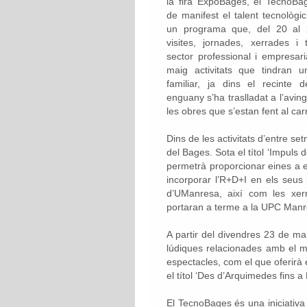
la fira ExpoBages, el TecnoBa
de manifest el talent tecnològ
un programa que, del 20 al 
visites, jornades, xerrades i 
sector professional i empresari
maig activitats que tindran u
familiar, ja dins el recinte 
enguany s’ha traslladat a l’avin
les obres que s’estan fent al ca
Dins de les activitats d’entre 
del Bages. Sota el títol ‘Impuls 
permetrà proporcionar eines a e
incorporar l’R+D+I en els seus
d’UManresa, així com les xerra
portaran a terme a la UPC Manr
A partir del divendres 23 de ma
lúdiques relacionades amb el mó
espectacles, com el que oferirà 
el títol ‘Des d’Arquimedes fins a 
El TecnoBages és una iniciativa