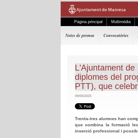
Pàgina principal
Multimèdia
Notes de premsa
Convocatòries
L'Ajuntament de 
diplomes del pro
PTT), que celebr
09/06/2025
Trenta-tres alumnes han compl
que combina la formació lect
inserció professional i possibi