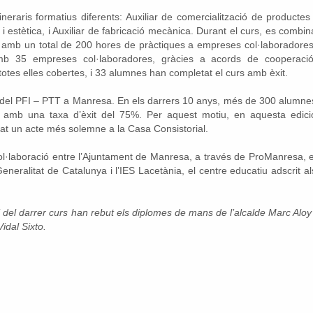
neraris formatius diferents: Auxiliar de comercialització de productes 
a i estètica, i Auxiliar de fabricació mecànica. Durant el curs, es combin
 amb un total de 200 hores de pràctiques a empreses col·laboradores
b 35 empreses col·laboradores, gràcies a acords de cooperació
totes elles cobertes, i 33 alumnes han completat el curs amb èxit.
 del PFI – PTT a Manresa. En els darrers 10 anys, més de 300 alumne
, amb una taxa d’èxit del 75%. Per aquest motiu, en aquesta edici
rat un acte més solemne a la Casa Consistorial.
 col·laboració entre l’Ajuntament de Manresa, a través de ProManresa, e
eralitat de Catalunya i l’IES Lacetània, el centre educatiu adscrit al
 del darrer curs han rebut els diplomes de mans de l’alcalde Marc Aloy 
idal Sixto.