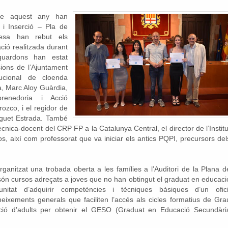
ue aquest any han
i Inserció – Pla de
resa han rebut els
ció realitzada durant
guardons han estat
sions de l’Ajuntament
tucional de cloenda
a, Marc Aloy Guàrdia,
renedoria i Acció
rozco, i el regidor de
uguet Estrada. També
ècnica-docent del CRP FP a la Catalunya Central, el director de l’Institu
, així com professorat que va iniciar els antics PQPI, precursors del
organitzat una trobada oberta a les famílies a l’Auditori de la Plana d
són cursos adreçats a joves que no han obtingut el graduat en educaci
rtunitat d’adquirir competències i tècniques bàsiques d’un ofici
neixements generals que faciliten l’accés als cicles formatius de Gra
ció d’adults per obtenir el GESO (Graduat en Educació Secundàri