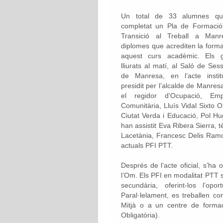
Un total de 33 alumnes q
completat un Pla de Formació 
Transició al Treball a Man
diplomes que acrediten la forma
aquest curs acadèmic. Els 
lliurats al matí, al Saló de Ses
de Manresa, en l’acte insti
presidit per l’alcalde de Manres
el regidor d’Ocupació, Emp
Comunitària, Lluís Vidal Sixto O
Ciutat Verda i Educació, Pol H
han assistit Eva Ribera Sierra, t
Lacetània, Francesc Delis Ramos
actuals PFI PTT.
Després de l’acte oficial, s’ha 
l’Om. Els PFI en modalitat PTT 
secundària, oferint-los l’opo
Paral·lelament, es treballen co
Mitjà o a un centre de forma
Obligatòria).