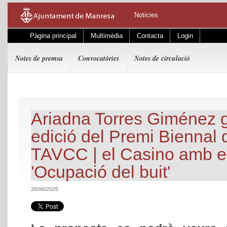
Noticies
Pàgina principal
Multimèdia
Contacta
Login
Notes de premsa
Convocatòries
Notes de circulació
Ariadna Torres Giménez 
edició del Premi Biennal 
TAVCC | el Casino amb el
'Ocupació del buit'
26/06/2025