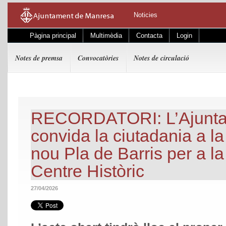
Noticies
Pàgina principal
Multimèdia
Contacta
Login
Notes de premsa
Convocatòries
Notes de circulació
RECORDATORI: L’Ajunta
convida la ciutadania a la
nou Pla de Barris per a l
Centre Històric
27/04/2026