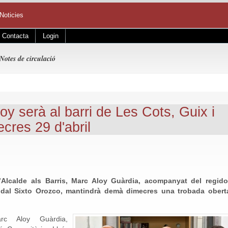
Noticies
Contacta
Login
Notes de circulació
oy serà al barri de Les Cots, Guix i
cres 29 d'abril
l’Alcalde als Barris, Marc Aloy Guàrdia, acompanyat del regido
Vidal Sixto Orozco, mantindrà demà dimecres una trobada obert
rc Aloy Guàrdia,