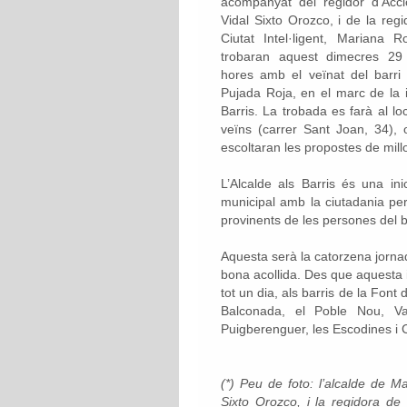
acompanyat del regidor d’Acci
Vidal Sixto Orozco, i de la regi
Ciutat Intel·ligent, Mariana 
trobaran aquest dimecres 29 
hores amb el veïnat del barri
Pujada Roja, en el marc de la in
Barris.
La trobada es farà al loc
veïns (carrer Sant Joan, 34), 
escoltaran les propostes de millo
L’Alcalde als Barris és una i
municipal amb la ciutadania per 
provinents de les persones del b
Aquesta serà la catorzena jornad
bona acollida. Des que aquesta i
tot un dia, als barris de la Font
Balconada, el Poble Nou, Val
Puigberenguer, les Escodines i 
(*) Peu de foto: l
’alcalde de Ma
Sixto Orozco, i la regidora de 