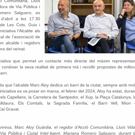
ó Comunitària, Lluís
dora de Via Pública i
Romero Salguero, es
d’abril a les 17.30
 de Les Cots, Guix i
iciativa l’Alcalde als
al de l’associació de
on alcalde i regidors
ra del veïnat.
niciativa que permet un contacte més directe del màxim representan
conèixer la seva realitat de primera mà i recollir propostes de millor
arri.
a que l’alcalde Marc Aloy dedica un barri de la ciutat, sempre amb mol
niciativa es va posar en marxa, el febrer del 2024, Aloy ha estat, duran
 dels Capellans, la Carretera de Santpedor, el Xup, la Plaça Catalunya, l
ldaura, Els Comtals, la Sagrada Família, el Barri Vell, Mion 
Cal Gravat.
nresa, Marc Aloy Guàrdia, el regidor d’Acció Comunitària, Lluís Vida
Via Pública i Ciutat Intel·ligent, Mariana Romero Salguero, durant l