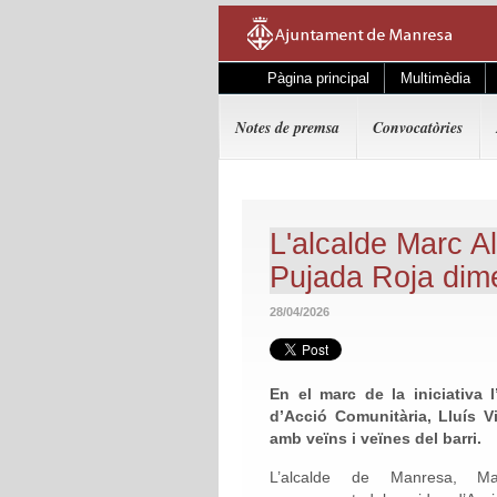
Pàgina principal
Multimèdia
Notes de premsa
Convocatòries
L'alcalde Marc Al
Pujada Roja dime
28/04/2026
En el marc de la iniciativa 
d’Acció Comunitària, Lluís 
amb veïns i veïnes del barri.
L’alcalde de Manresa, Ma