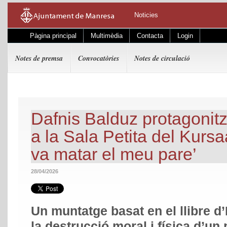
Noticies
Pàgina principal
Multimèdia
Contacta
Login
Notes de premsa
Convocatòries
Notes de circulació
Dafnis Balduz protagonitz
a la Sala Petita del Kurs
va matar el meu pare’
28/04/2026
Un muntatge basat en el llibre 
la destrucció moral i física d’un