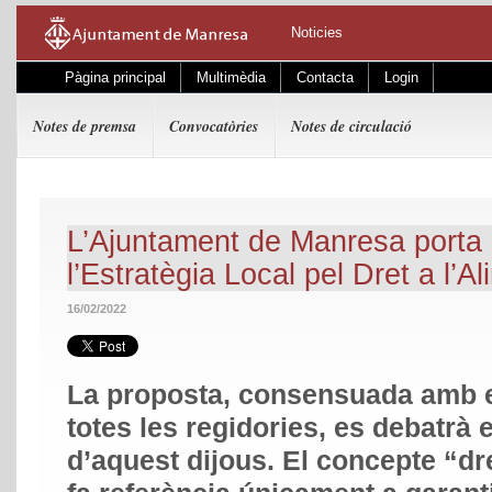
Noticies
Pàgina principal
Multimèdia
Contacta
Login
Notes de premsa
Convocatòries
Notes de circulació
L’Ajuntament de Manresa porta 
l’Estratègia Local pel Dret a l’A
16/02/2022
La proposta, consensuada amb en
totes les regidories, es debatrà 
d’aquest dijous.
El concepte “dre