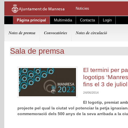
Noticies
Pàgina principal
Multimèdia
Contacta
Login
Notes de premsa
Convocatòries
Notes de circulació
Sala de premsa
El termini per pa
logotips ‘Manre
fins el 3 de juliol
24/06/2014
El logotip, premiat amb
projecte pel qual la ciutat vol potenciar la petja ignasia
commemoració dels 500 anys de la seva arribada a la ci