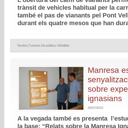
trànsit de vehicles habitual per la car
també el pas de vianants pel Pont Vell,
durant els quatre mesos que han dura
Territori
,
Turisme
,
Via pública i Mobilitat
Manresa e
senyalitzaci
sobre exper
ignasians
26/07/2015
A la vegada també es presenta l’estud
la base: “Relats sobre la Manresa Ign