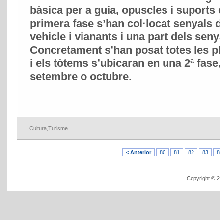
bàsica per a guia, opuscles i suports 
primera fase s’han col·locat senyals 
vehicle i vianants i una part dels senya
Concretament s’han posat totes les pl
i els tòtems s’ubicaran en una 2ª fase
setembre o octubre.
Cultura
,
Turisme
< Anterior
80
81
82
83
8
Copyright © 