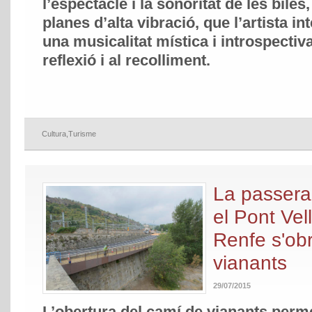
l’espectacle i la sonoritat de les bil
planes d’alta vibració, que l’artista i
una musicalitat mística i introspectiv
reflexió i al recolliment.
Cultura
,
Turisme
La passera 
el Pont Vell
Renfe s'ob
vianants
29/07/2015
L’obertura del camí de vianants permet