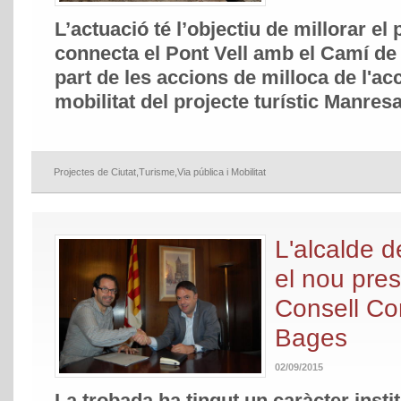
L’actuació té l’objectiu de millorar el
connecta el Pont Vell amb el Camí de
part de les accions de milloca de l'acce
mobilitat del projecte turístic Manres
Projectes de Ciutat
,
Turisme
,
Via pública i Mobilitat
L'alcalde 
el nou pres
Consell Co
Bages
02/09/2015
La trobada ha tingut un caràcter instit