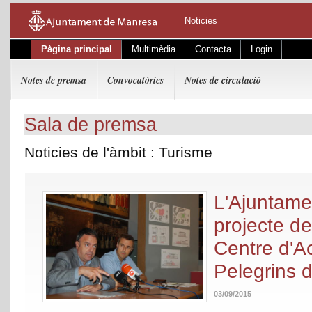
Noticies
Pàgina principal
Multimèdia
Contacta
Login
Notes de premsa
Convocatòries
Notes de circulació
Sala de premsa
Noticies de l'àmbit : Turisme
L'Ajuntame
projecte de
Centre d'Ac
Pelegrins 
03/09/2015