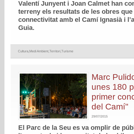
Valentí Junyent i Joan Calmet han co
terreny els resultats de les obres que 
connectivitat amb el Camí Ignasià i l’a
Guia.
Cultura
,
Medi Ambient
,
Territori
,
Turisme
Marc Pulid
unes 180 p
primer con
del Camí"
29/07/2015
El Parc de la Seu es va omplir de púb