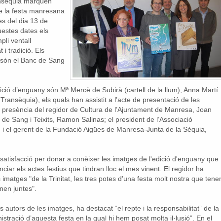
ransèquia marquen
 de la festa manresana
es del dia 13 de
uestes dates els
li ventall
i tradició. Els
 són el Banc de Sang
dició d’enguany són Mª Mercè de Subirà (cartell de la llum), Anna Martí
 Transèquia), els quals han assistit a l’acte de presentació de les
a presència del regidor de Cultura de l’Ajuntament de Manresa, Joan
de Sang i Teixits, Ramon Salinas; el president de l’Associació
; i el gerent de la Fundació Aigües de Manresa-Junta de la Sèquia,
satisfacció per donar a conèixer les imatges de l'edició d'enguany que
iar els actes festius que tindran lloc el mes vinent. El regidor ha
s imatges "de la Trinitat, les tres potes d’una festa molt nostra que tene
nen juntes".
s autors de les imatges, ha destacat “el repte i la responsabilitat” de la
istració d’aquesta festa en la qual hi hem posat molta il·lusió”. En el