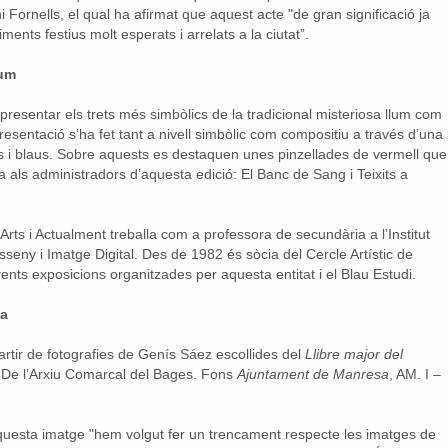
i Fornells, el qual ha afirmat que aquest acte "de gran significació ja
ments festius molt esperats i arrelats a la ciutat”.
lum
resentar els trets més simbòlics de la tradicional misteriosa llum com
presentació s’ha fet tant a nivell simbòlic com compositiu a través d’una 
s i blaus. Sobre aquests es destaquen unes pinzellades de vermell que
a als administradors d’aquesta edició: El Banc de Sang i Teixits a
 Arts i Actualment treballa com a professora de secundària a l’Institut
sseny i Imatge Digital. Des de 1982 és sòcia del Cercle Artístic de
ents exposicions organitzades per aquesta entitat i el Blau Estudi.
da
rtir de fotografies de Genís Sáez escollides del
Llibre major del
 De l’Arxiu Comarcal del Bages. Fons
Ajuntament de Manresa
, AM. I –
uesta imatge "hem volgut fer un trencament respecte les imatges de