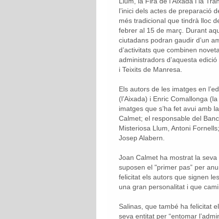
Llum, la Fira de l’Aixada i la T
l’inici dels actes de preparació
més tradicional que tindrà lloc d
febrer al 15 de març. Durant aq
ciutadans podran gaudir d’un amp
d’activitats que combinen novetat 
administradors d’aquesta edició
i Teixits de Manresa.
Els autors de les imatges en l’e
(l’Aixada) i Enric Comallonga (la
imatges que s’ha fet avui amb l
Calmet; el responsable del Banc 
Misteriosa Llum, Antoni Fornells
Josep Alabern.
Joan Calmet ha mostrat la seva 
suposen el "primer pas” per anunc
felicitat els autors que signen le
una gran personalitat i que cami
Salinas, que també ha felicitat el
seva entitat per “entomar l’admin