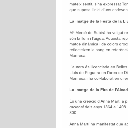
mateix sentit, s’ha expressat Ton
que suposa l’inici d’uns esdeveni
La imatge de la Festa de la L
Mª Mercè de Subirà ha volgut rep
són la llum i l’aigua. Aquesta re
matge dinàmica i de colors groc
reflecteixen la sang en referènci
Manresa.
L’autora és llicenciada en Belles
Lluís de Peguera en l’àrea de Di
Manresa i ha col•laborat en difer
La imatge de la Fira de l'Aixa
És una creació d’Anna Martí a pa
racional
dels anys 1364 a 1408.
300.
Anna Martí ha manifestat que aq