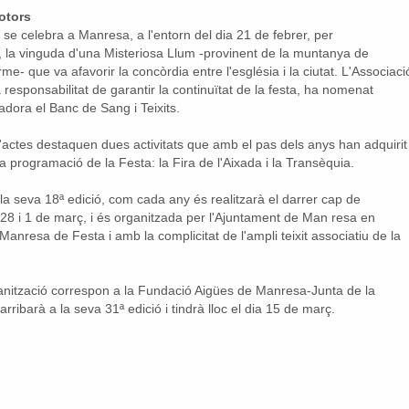
otors
se celebra a Manresa, a l'entorn del dia 21 de febrer, per
 la vinguda d'una Misteriosa Llum -provinent de la muntanya de
me- que va afavorir la concòrdia entre l'església i la ciutat. L'Associaci
a responsabilitat de garantir la continuïtat de la festa, ha nomenat
dora el Banc de Sang i Teixits.
actes destaquen dues activitats que amb el pas dels anys han adquirit
a programació de la Festa: la Fira de l'Aixada i la Transèquia.
 la seva 18ª edició, com cada any és realitzarà el darrer cap de
28 i 1 de març, i és organitzada per l'Ajuntament de Man resa en
Manresa de Festa i amb la complicitat de l'ampli teixit associatiu de la
rganització correspon a la Fundació Aigües de Manresa-Junta de la
ribarà a la seva 31ª edició i tindrà lloc el dia 15 de març.