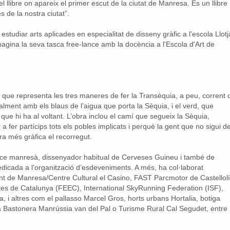
 llibre on apareix el primer escut de la ciutat de Manresa. És un llibre
s de la nostra ciutat”.
tudiar arts aplicades en especialitat de disseny gràfic a l'escola Llotj
agina la seva tasca free-lance amb la docència a l'Escola d'Art de
e que representa les tres maneres de fer la Transèquia, a peu, corrent 
palment amb els blaus de l’aigua que porta la Sèquia, i el verd, que
que hi ha al voltant. L’obra inclou el camí que segueix la Sèquia,
 fer partícips tots els pobles implicats i perquè la gent que no sigui d
a més gràfica el recorregut.
nce manresà, dissenyador habitual de Cerveses Guineu i també de
dicada a l’organització d’esdeveniments. A més, ha col·laborat
ment de Manresa/Centre Cultural el Casino, FAST Parcmotor de Castellolí
stes de Catalunya (FEEC), International SkyRunning Federation (ISF),
i altres com el pallasso Marcel Gros, horts urbans Hortalia, botiga
 Bastonera Manrússia van del Pal o Turisme Rural Cal Segudet, entre