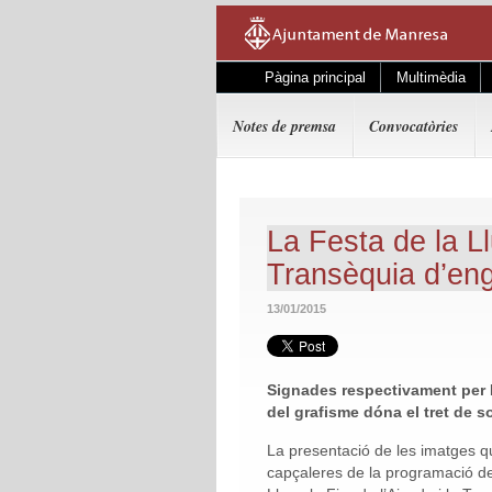
Pàgina principal
Multimèdia
Notes de premsa
Convocatòries
La Festa de la Ll
Transèquia d’en
13/01/2015
Signades respectivament per M
del grafisme dóna el tret de s
La presentació de les imatges q
capçaleres de la programació de