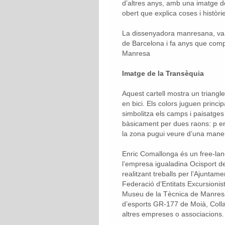
d’altres anys, amb una imatge del
obert que explica coses i històrie
La dissenyadora manresana, va es
de Barcelona i fa anys que comp
Manresa
Imatge de la Transèquia
Aquest cartell mostra un triangl
en bici. Els colors juguen princi
simbolitza els camps i paisatges 
bàsicament per dues raons: p er a
la zona pugui veure d’una maner
Enric Comallonga és un free-la
l’empresa igualadina Ocisport de
realitzant treballs per l’Ajunta
Federació d’Entitats Excursioni
Museu de la Tècnica de Manresa, 
d’esports GR-177 de Moià, Colla
altres empreses o associacions.