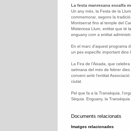
La festa manresana escalfa m
Un any més, la Festa de la Llum 
commemorar, segons la tradició,
Montserrat fins al temple del Car
Misteriosa Llum, entitat que té l
enguany com a entitat administra
En el marc d'aquest programa d'
un pes específic important dins l
La Fira de l'Aixada, que celebra
setmana del més de febrer dies 
conveni amb l'entitat Associació 
ciutat.
Pel que fa a la Transèquia, l'o
Sèquia. Enguany, la Transèquia ar
Documents relacionats
Imatges relacionades