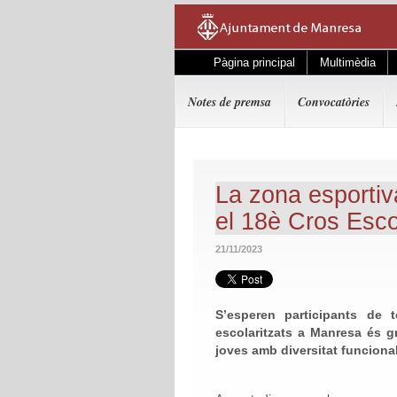
Pàgina principal
Multimèdia
Notes de premsa
Convocatòries
La zona esportiv
el 18è Cros Esco
21/11/2023
S’esperen participants de 
escolaritzats a Manresa és gr
joves amb diversitat funcional