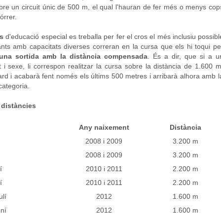
obre un circuit únic de 500 m, el qual l'hauran de fer més o menys cop
órrer.
s
d'educació especial es treballa per fer el cros el més inclusiu possibl
pants amb capacitats diverses correran en la cursa que els hi toqui pe
una sortida amb la distància compensada
. És a dir, que si a u
t i sexe, li correspon realitzar la cursa sobre la distància de 1.600 m
ard i acabarà fent només els últims 500 metres i arribarà alhora amb l
categoria.
 distàncies
Any naixement
Distància
2008 i 2009
3.200 m
2008 i 2009
3.200 m
í
2010 i 2011
2.200 m
í
2010 i 2011
2.200 m
lí
2012
1.600 m
ní
2012
1.600 m