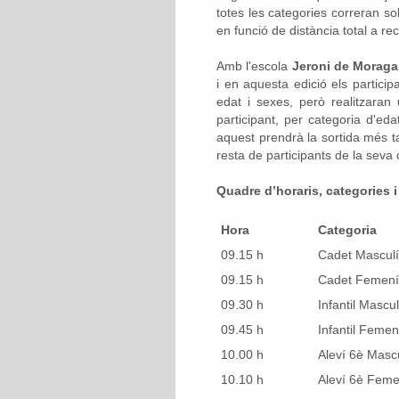
totes les categories correran s
en funció de distància total a rec
Amb l'escola
Jeroni de Moraga
i en aquesta edició els partici
edat i sexes, però realitzaran
participant, per categoria d'eda
aquest prendrà la sortida més t
resta de participants de la seva 
Quadre d’horaris, categories i
Hora
Categoria
09.15 h
Cadet Masculí
09.15 h
Cadet Femení
09.30 h
Infantil Mascul
09.45 h
Infantil Femen
10.00 h
Aleví 6è Mascu
10.10 h
Aleví 6è Feme