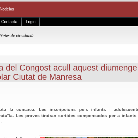
Noticies
Contacta
Login
Notes de circulació
a del Congost acull aquest diumenge
lar Ciutat de Manresa
tota la comarca. Les inscripcions pels infants i adolescent
atuïta.
Les proves tindran sortides compensades per a infants 
.