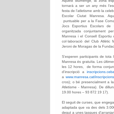
Aquest diumenge, la zona esp
tornarà a ser un any més l’es
festa de l’atletisme amb la cele
Escolar Ciutat Manresa. A
puntuable per a la Fase Coma
Jocs Esportius Escolars de 
organitzada conjuntament per
Manresa i el Consell Esportiu
col·laboració del Club Atlètic 
Jeroni de Moragas de la Funda
S’esperen participants de tota l
Manresa és gratuïta. Les últime
les 12 hores, de forma conjunt
d’inscripció a
inscripcions.ce
a
www.manresa.cat/inscripcions
cros); o bé presencialment a la
Atletisme - Manresa). De dillu
19.00 hores – 93 872 19 17).
El seguit de curses, que engegar
adaptada que va des dels 3.000
degut a unes tasques d'arranjamen