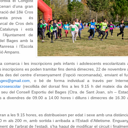
ortiva el Congost
cenari d’una gran
bració del 18è Cros
questa prova és
rcal de Cros dels
Catalunya i està
 l’Ajuntament de
 del Bages amb la
Manresa i l’Escola
ció Ampans.
a comarca i les inscripcions pels infants i adolescents escolaritzats 
s inscripcions es poden tramitar fins demà dimecres, 22 de novembre 
a des del centre d’ensenyament (l’opció recomanada), enviant el ful
bages@gmail.com
, o bé de forma individual a través per Interne
crosescolar
(recollida del dorsal fins a les 9.15 h del mateix dia de
 seu del Consell Esportiu del Bages (Ctra. de Sant Joan, s/n – Estad
ns a divendres de 09.00 a 14.00 hores i dilluns i dimecres de 16.30 
an a les 9.15 hores, es distribueixen per edat i sexe amb una distànci
 m als 200 m, amb sortida i arribada a l’Estadi d’Atletisme. Enguany
t de l'arbrat de l'estadi, s'ha hagut de modificar el circuit i finalmen