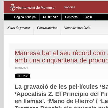
Noticies
Pàgina principal
Multimèdia
Contacta
Login
Notes de premsa
Convocatòries
Notes de circulació
Manresa bat el seu rècord com 
amb una cinquantena de produc
18/03/2024
La gravació de les pel·lícules ‘Sa
‘Apocalisis Z. El Principio del Fi
en llamas’, ‘Mano de Hierro’ i ‘L