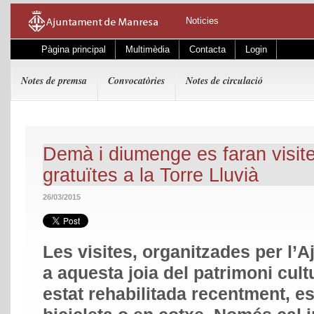
Noticies
Pàgina principal
Multimèdia
Contacta
Login
Notes de premsa
Convocatòries
Notes de circulació
Demà i diumenge es faran visit
gratuïtes a la Torre Lluvià
26/03/2015
Les visites, organitzades per l’
a aquesta joia del patrimoni cult
estat rehabilitada recentment, es