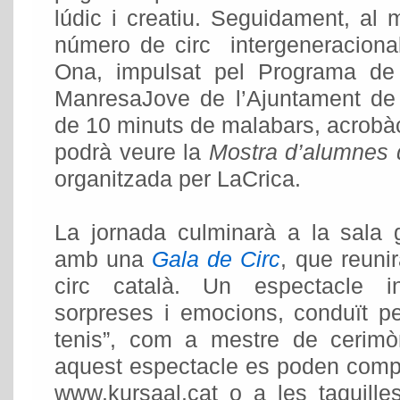
lúdic i creatiu. Seguidament, al m
número de circ intergeneracion
Ona, impulsat pel Programa de
ManresaJove de l’Ajuntament de
de 10 minuts de malabars, acrobàci
podrà veure la
Mostra d’alumnes d
organitzada per LaCrica.
La jornada culminarà a la sala 
amb una
Gala de Circ
, que reunir
circ català. Un espectacle i
sorpreses i emocions, conduït pe
tenis”, com a mestre de cerimò
aquest espectacle es poden compr
www.kursaal.cat o a les taquille