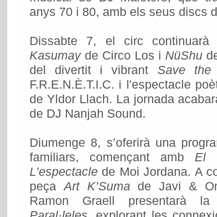
anys 70 i 80, amb els seus discs de
Dissabte 7, el circ continuar
Kasumay
de Circo Los i
NüShu
de
del divertit i vibrant
Save the
F.R.E.N.È.T.I.C. i l'espectacle poè
de Yldor Llach. La jornada acaba
de DJ Nanjah Sound.
Diumenge 8, s’oferirà una progra
familiars, començant amb
El 
L’espectacle
de Moi Jordana. A con
peça
Art K’Suma
de Javi & On
Ramon Graell presentarà la
Paral·leles
, explorant les connexi