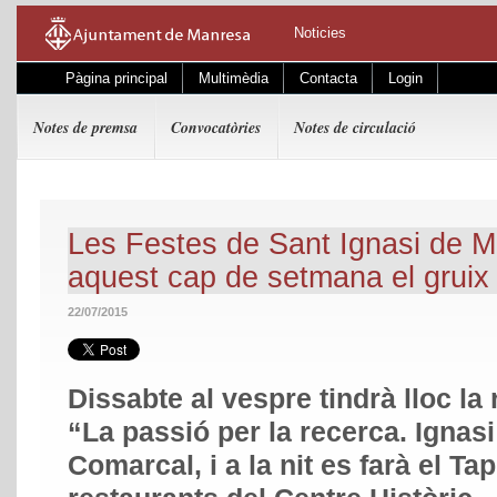
Noticies
Pàgina principal
Multimèdia
Contacta
Login
Notes de premsa
Convocatòries
Notes de circulació
Les Festes de Sant Ignasi de
aquest cap de setmana el gruix
22/07/2015
Dissabte al vespre tindrà lloc la
“La passió per la recerca. Ignas
Comarcal, i a la nit es farà el Ta