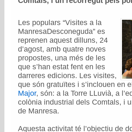
Comtals, i un recorregut pels p
Les populars “Visites a la
ManresaDesconeguda” es
reprenen aquest dilluns, 24
d’agost, amb quatre noves
propostes, una més de les
que s’han estat fent en les
darreres edicions. Les visites,
que són gratuïtes i s’inclouen en 
Major
, són: a la Torre LLuvià, a l’e
colònia industrial dels Comtals, i 
de Manresa.
Aquesta activitat té l’objectiu de 