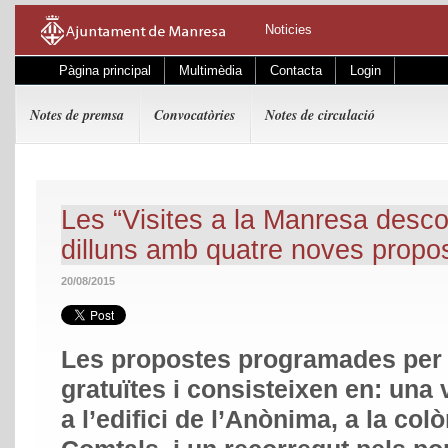
Noticies
Pàgina principal
Multimèdia
Contacta
Login
Notes de premsa
Convocatòries
Notes de circulació
Les “Visites a la Manresa des
dilluns amb quatre noves propo
20/08/2015
Les propostes programades per 
gratuïtes i consisteixen en: una v
a l’edifici de l’Anònima, a la colò