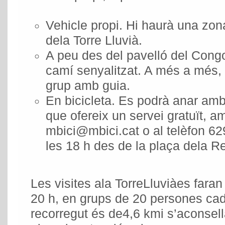
Vehicle propi. Hi haurà una zon
dela Torre Lluvià.
A peu des del pavelló del Congos
camí senyalitzat. A més a més, a
grup amb guia.
En bicicleta. Es podrà anar amb
que ofereix un servei gratuït, a
mbici@mbici.cat o al telèfon 62
les 18 h des de la plaça dela R
Les visites ala TorreLluviàes faran
20 h, en grups de 20 persones cad
recorregut és de4,6 kmi s’aconsel