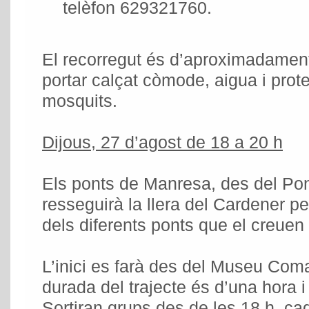
telèfon 629321760.
El recorregut és d’aproximadament
portar calçat còmode, aigua i prote
mosquits.
Dijous, 27 d’agost de 18 a 20 h
Els ponts de Manresa, des del Pon
resseguirà la llera del Cardener pe
dels diferents ponts que el creuen 
L’inici es farà des del Museu Com
durada del trajecte és d’una hora 
Sortiran grups des de les 18 h, cad