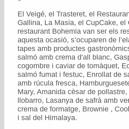
El Veigé, el Trasteret, el Restaura
Gallina, La Masia, el CupCake, el G
restaurant Bohemia van ser els re
aquesta ocasió, s’ocuparen de l’el
tapes amb productes gastronòmics:
salmó amb crema d'all blanc, Gas
cogombre i caviar de tomàquet, E
salmó fumat i festuc, Enrollat de s
amb rúcula fresca, Hamburguesete
Mary, Amanida cèsar de pollastre, 
llobarro, Lasanya de safrà amb ve
crema de formatge, Brownie , Cook
i sal del Himalaya.