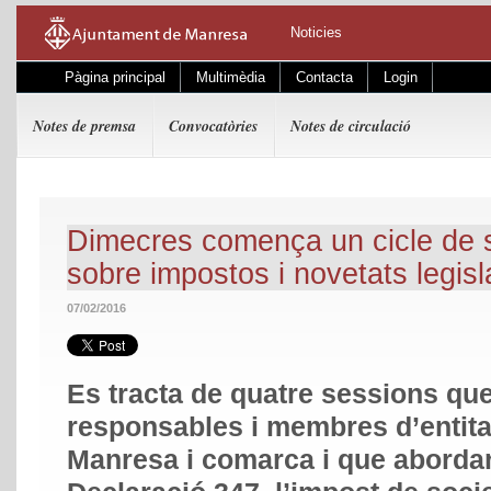
Noticies
Pàgina principal
Multimèdia
Contacta
Login
Notes de premsa
Convocatòries
Notes de circulació
Dimecres comença un cicle de s
sobre impostos i novetats legisl
07/02/2016
Es tracta de quatre sessions qu
responsables i membres d’entita
Manresa i comarca i que aborda