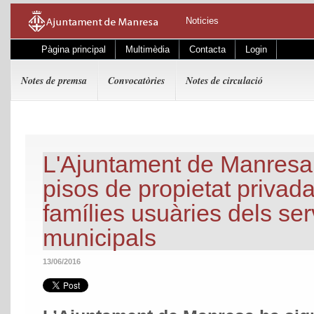
Noticies
Pàgina principal
Multimèdia
Contacta
Login
Notes de premsa
Convocatòries
Notes de circulació
L'Ajuntament de Manresa
pisos de propietat privada
famílies usuàries dels ser
municipals
13/06/2016