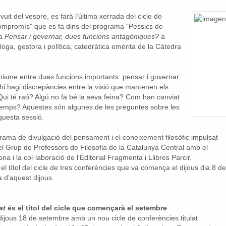
vuit del vespre, es farà l’última xerrada del cicle de
i compromís” que es fa dins del programa “Pessics de
la
Pensar i governar, dues funcions antagòniques?
a
oga, gestora i política, catedràtica emèrita de la Càtedra
nisme entre dues funcions importants: pensar i governar.
hi hagi discrepàncies entre la visió que mantenen els
s. Qui té raó? Algú no fa bé la seva feina? Com han canviat
s temps? Aquestes són algunes de les preguntes sobre les
aquesta sessió.
rama de divulgació del pensament i el coneixement filosòfic impulsat
pel Grup de Professors de Filosofia de la Catalunya Central amb el
na i la col·laboració de l’Editorial Fragmenta i Llibres Parcir.
s el títol del cicle de tres conferències que va comença el dijous dia 8 de
 d’aquest dijous.
at
és el títol del cicle que començarà el setembre
dijous 18 de setembre amb un nou cicle de conferències titulat