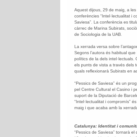
Aquest dijous, 29 de maig, a les 
conferències “Intel·lectualitat 
Saviesa”. La conferència es titu
càrrec de Marina Subirats, sociòl
de Sociologia de la UAB.
La xerrada versa sobre l’antago
Segons l’autora és habitual que 
polítics de la dels intel·lectual
els punts de vista a través del
quals reflexionarà Subirats en 
“Pessics de Saviesa” és un prog
pel Centre Cultural el Casino i 
suport de la Diputació de Barcelo
“Intel·lectualitat i compromís” é
maig i que acaba amb la xerrada
Catalunya: Identitat i comunit
“Pessics de Saviesa” tornarà el 