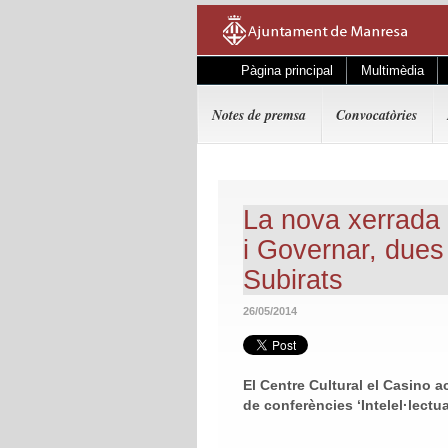
Pàgina principal
Multimèdia
Notes de premsa
Convocatòries
La nova xerrada 
i Governar, dues
Subirats
26/05/2014
El Centre Cultural el Casino ac
de conferències ‘Intelel·lectu