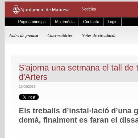
Noticies
Pàgina principal
Multimèdia
Contacta
Login
Notes de premsa
Convocatòries
Notes de circulació
S'ajorna una setmana el tall de 
d'Arters
29/09/2016
Els treballs d’instal·lació d’una 
demà, finalment es faran el diss