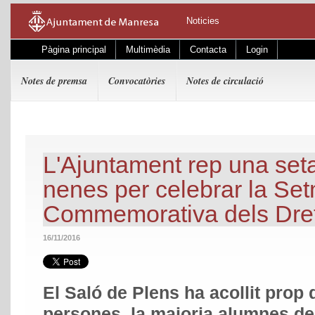
Noticies
Pàgina principal
Multimèdia
Contacta
Login
Notes de premsa
Convocatòries
Notes de circulació
L'Ajuntament rep una set
nenes per celebrar la Se
Commemorativa dels Drets
16/11/2016
El Saló de Plens ha acollit prop
persones, la majoria alumnes de