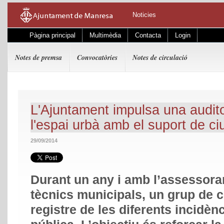
Noticies
Pàgina principal
Multimèdia
Contacta
Login
Notes de premsa
Convocatòries
Notes de circulació
L'Ajuntament impulsa una audito
l'espai urbà amb el suport de ci
29/09/2014
Durant un any i amb l’assessora
tècnics municipals, un grup de 
registre de les diferents incidèn