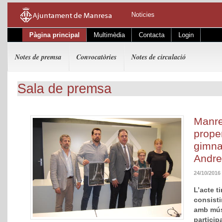
Noticies
Pàgina principal
Multimèdia
Contacta
Login
Notes de premsa
Convocatòries
Notes de circulació
Sala de premsa
Manre
prope
gimna
Andre
24/10/2016
L’acte ti
consisti
amb músi
particip