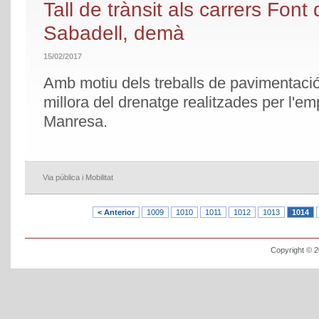
Tall de trànsit als carrers Font
Sabadell, demà
15/02/2017
Amb motiu dels treballs de pavimentació
millora del drenatge realitzades per l'e
Manresa.
Via pública i Mobilitat
< Anterior
1009
1010
1011
1012
1013
1014
Copyright © 