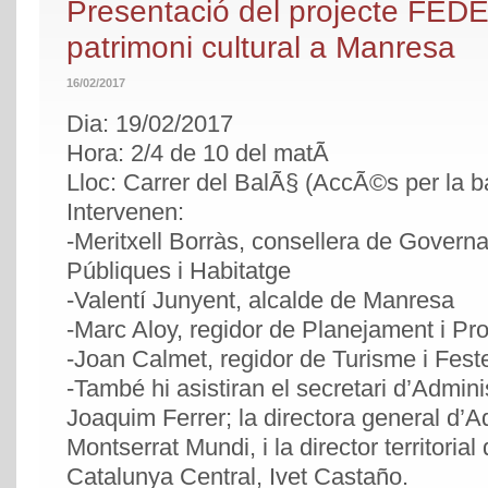
Presentació del projecte FED
patrimoni cultural a Manresa
16/02/2017
Dia: 19/02/2017
Hora: 2/4 de 10 del matÃ­
Lloc: Carrer del BalÃ§ (AccÃ©s per la b
Intervenen:
-Meritxell Borràs, consellera de Govern
Públiques i Habitatge
-Valentí Junyent, alcalde de Manresa
-Marc Aloy, regidor de Planejament i Pr
-Joan Calmet, regidor de Turisme i Fest
-També hi asistiran el secretari d’Admini
Joaquim Ferrer; la directora general d’A
Montserrat Mundi, i la director territoria
Catalunya Central, Ivet Castaño.