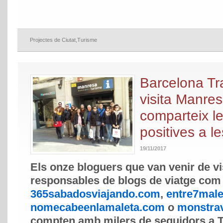
Projectes de Ciutat
,
Turisme
Barcelona Tr
visita Manres
comparteix l
positives a l
19/11/2017
Els onze bloguers que van venir de vi
responsables de blogs de viatge com
365sabadosviajando.com
,
entre7mal
nomecabeenlamaleta.com
o
monstra
compten amb milers de seguidors a Tw