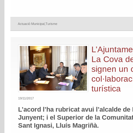
Actuació Municipal
,
Turisme
L’Ajuntame
La Cova de
signen un 
col·laboraci
turística
19/11/2017
L’acord l’ha rubricat avui l’alcalde de
Junyent; i el Superior de la Comunita
Sant Ignasi, Lluís Magriñà.