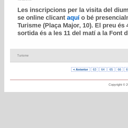
Les inscripcions per la visita del di
se online clicant
aquí
o bé presencialm
Turisme (Plaça Major, 10). El preu és 
sortida és a les 11 del matí a la Font 
Turisme
< Anterior
63
64
65
66
6
Copyright © 