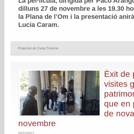
La pel·lícula, dirigida per Paco Arango
dilluns 27 de novembre a les 19.30 hor
la Plana de l’Om i la presentació anir
Lucía Caram.
Projectes de Ciutat
,
Turisme
Èxit de 
visites 
patrimon
que en
de nova
novembre
02/11/2017