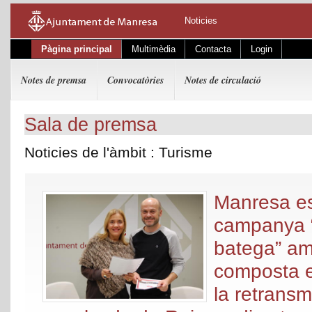
Noticies
Pàgina principal
Multimèdia
Contacta
Login
Notes de premsa
Convocatòries
Notes de circulació
Sala de premsa
Noticies de l'àmbit : Turisme
Manresa es
campanya “
batega” am
composta e
la retransm