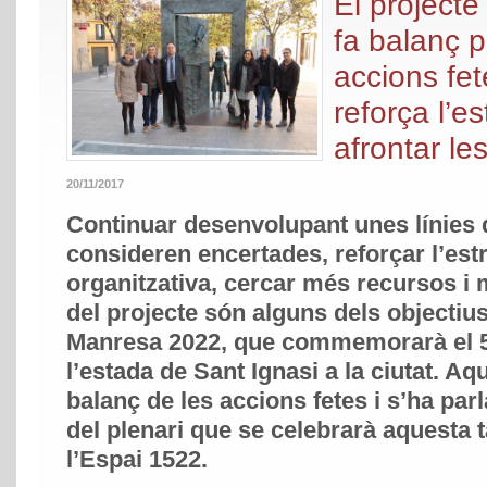
El project
fa balanç p
accions fete
reforça l’e
afrontar le
20/11/2017
Continuar desenvolupant unes línies d
consideren encertades, reforçar l’est
organitzativa, cercar més recursos i m
del projecte són alguns dels objectius
Manresa 2022, que commemorarà el 5
l’estada de Sant Ignasi a la ciutat. Aq
balanç de les accions fetes i s’ha parl
del plenari que se celebrarà aquesta ta
l’Espai 1522.