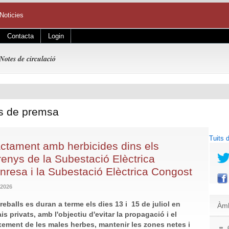
Noticies
Contacta
Login
Notes de circulació
es de premsa
Tuits
actament amb herbicides dins els
renys de la Subestació Elèctrica
resa i la Subestació Elèctrica Congost
/2026
treballs es duran a terme els dies 13 i 15 de juliol en
Àmb
is privats, amb l'objectiu d'evitar la propagació i el
xement de les males herbes, mantenir les zones netes i