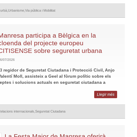
rurbà
,
Urbanisme
,
Via pública i Mobilitat
Manresa participa a Bèlgica en la
cloenda del projecte europeu
CITISENSE sobre seguretat urbana
6/07/2026
El regidor de Seguretat Ciutadana i Protecció Civil, Anjo
alentí Moll, assisteix a Geel al fòrum polític sobre els
reptes i solucions actuals en seguretat ciutadana a
Llegir més
elacions internacionals
,
Seguretat Ciutadana
La Festa Major de Manresa oferirà