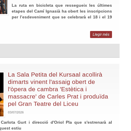
La ruta en bicicleta que ressegueix les últimes
etapes del Camí Ignasià ha obert les inscripcions
per l’esdeveniment que se celebrarà el 18 i el 19
Llegir més
La Sala Petita del Kursaal acollirà
dimarts vinent l'assaig obert de
l'òpera de cambra 'Estètica i
massacre' de Carles Prat i produïda
pel Gran Teatre del Liceu
03/07/2026
arlota Gurt i direcció d'Oriol Pla que s'estrenarà al
quest estiu