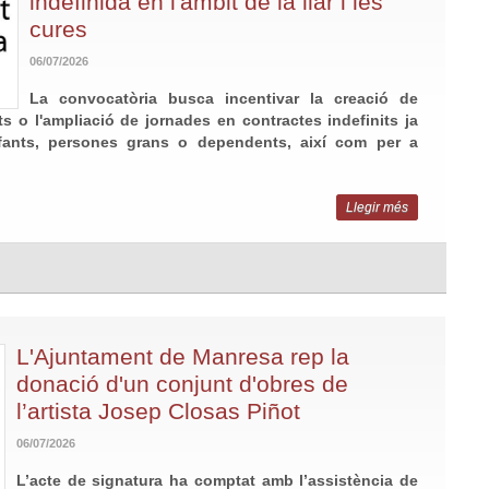
indefinida en l'àmbit de la llar i les
cures
06/07/2026
La convocatòria busca incentivar la creació de
its o l'ampliació de jornades en contractes indefinits ja
nfants, persones grans o dependents, així com per a
Llegir més
L'Ajuntament de Manresa rep la
donació d'un conjunt d'obres de
l’artista Josep Closas Piñot
06/07/2026
L’acte de signatura ha comptat amb l’assistència de