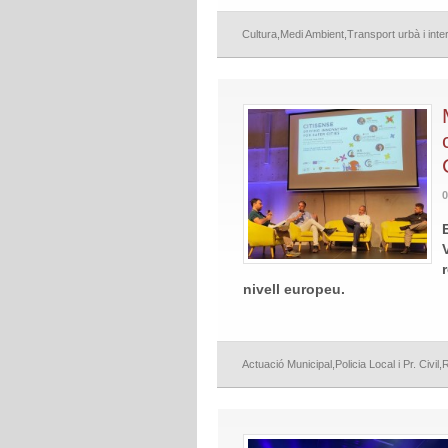
Cultura
,
Medi Ambient
,
Transport urbà i inte
0
V
nivell europeu.
Actuació Municipal
,
Policia Local i Pr. Civil
,
R