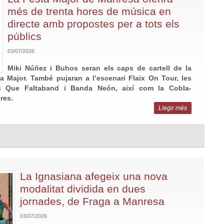
més de trenta hores de música en
directe amb propostes per a tots els
públics
03/07/2026
Miki Núñez i Buhos seran els caps de cartell de la
 Major. També pujaran a l’escenari Flaix On Tour, les
es Que Faltaband i Banda Neón, així com la Cobla-
res.
Llegir més
La Ignasiana afegeix una nova
modalitat dividida en dues
jornades, de Fraga a Manresa
03/07/2026