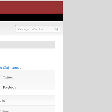
 de @ajmanresa
Twitter
Facebook
its
Cultura