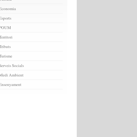
Economia
Esports
POUM
Territori
Tributs
Turisme
Serveis Socials
Medi Ambient
Ensenyament