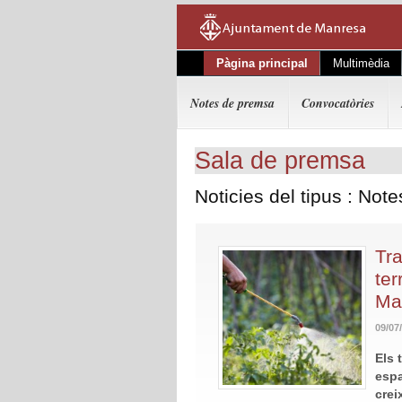
Pàgina principal
Multimèdia
Notes de premsa
Convocatòries
Sala de premsa
Noticies del tipus : Not
Tr
ter
Man
09/07
Els 
espa
crei