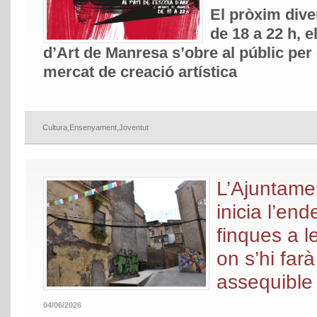
El pròxim dive
de 18 a 22 h, e
d’Art de Manresa s’obre al públic per
mercat de creació artística
Cultura
,
Ensenyament
,
Joventut
L’Ajuntame
inicia l’en
finques a l
on s’hi far
assequible 
04/06/2026