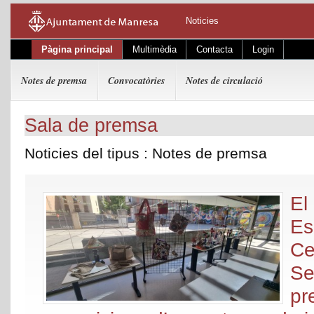
Noticies
Pàgina principal
Multimèdia
Contacta
Login
Notes de premsa
Convocatòries
Notes de circulació
Sala de premsa
Noticies del tipus : Notes de premsa
El
Es
Ce
Se
pr