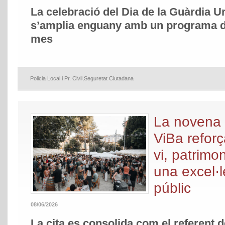
La celebració del Dia de la Guàrdia Ur
s’amplia enguany amb un programa d’
mes
Policia Local i Pr. Civil
,
Seguretat Ciutadana
La novena e
ViBa reforç
vi, patrimon
una excel·l
públic
08/06/2026
La cita es consolida com el referent d