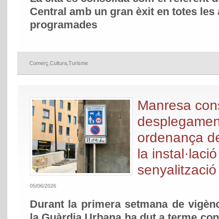
Central amb un gran èxit en totes les 
programades
Comerç
,
Cultura
,
Turisme
Manresa cons
desplegament
ordenança de
la instal·laci
senyalització 
05/06/2026
Durant la primera setmana de vigènc
la Guàrdia Urbana ha dut a terme con